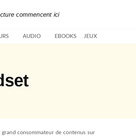
PIED DE PAGE
ecture commencent ici
URS
AUDIO
EBOOKS
JEUX
dset
t grand consommateur de contenus sur