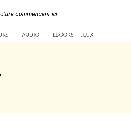
PIED DE PAGE
ecture commencent ici
URS
AUDIO
EBOOKS
JEUX
r