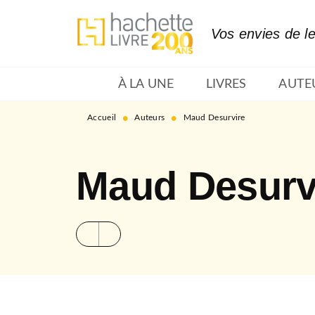
MENU
RECHERCHE
CONTENU
Vos envies de l
À LA UNE
LIVRES
AUTE
•
•
Accueil
Auteurs
Maud Desurvire
Maud Desurv