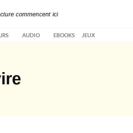
PIED DE PAGE
ecture commencent ici
URS
AUDIO
EBOOKS
JEUX
ire