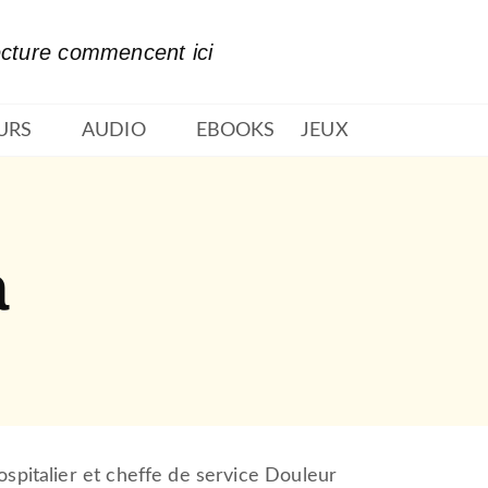
PIED DE PAGE
ecture commencent ici
URS
AUDIO
EBOOKS
JEUX
a
ospitalier et cheffe de service Douleur