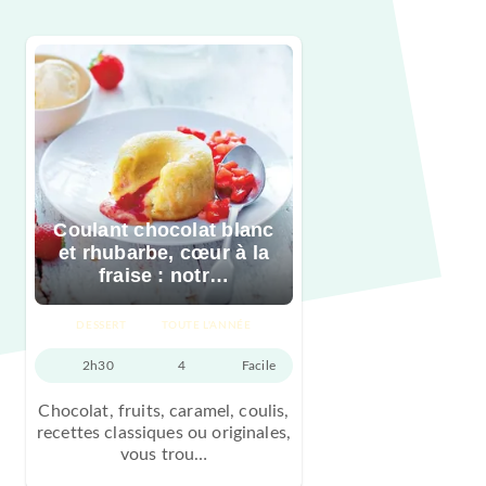
Coulant chocolat blanc
et rhubarbe, cœur à la
fraise : notr…
DESSERT
TOUTE L'ANNÉE
2h30
4
Facile
Chocolat, fruits, caramel, coulis,
recettes classiques ou originales,
vous trou…