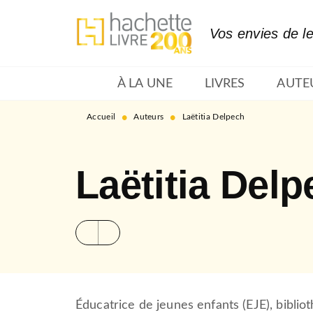
MENU
RECHERCHE
CONTENU
Vos envies de l
À LA UNE
LIVRES
AUTE
•
•
Accueil
Auteurs
Laëtitia Delpech
Laëtitia Del
Éducatrice de jeunes enfants (EJE), biblio