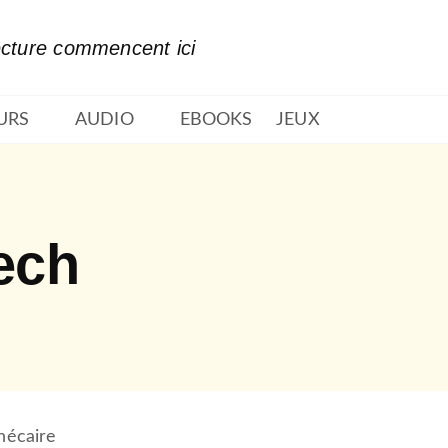
PIED DE PAGE
ecture commencent ici
URS
AUDIO
EBOOKS
JEUX
pech
thécaire