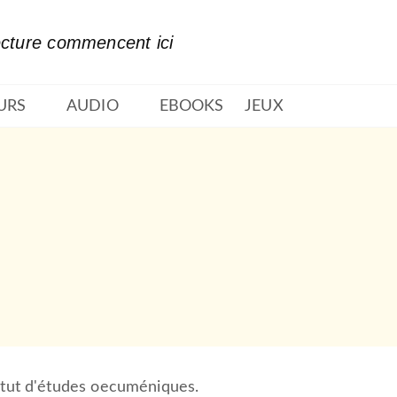
PIED DE PAGE
ecture commencent ici
URS
AUDIO
EBOOKS
JEUX
titut d'études oecuméniques.