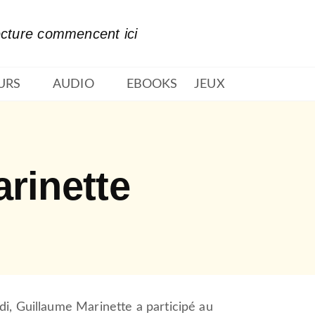
PIED DE PAGE
ecture commencent ici
URS
AUDIO
EBOOKS
JEUX
rinette
i, Guillaume Marinette a participé au