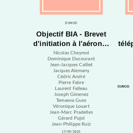
DUNOD
Objectif BIA - Brevet
d'initiation à l'aéron…
télé
Nicolas Cheymol
Dominique Ducourant
Jean-Jacques Calliet
Jacques Alemany
Cédric André
Pierre Fabre
DUNOD
Laurent Falleau
Joseph Gimenez
Temaeva Gues
Véronique Louart
Jean-Marc Pradelles
Gérard Pujol
Jean-Philippe Ruiz
17/09/2025