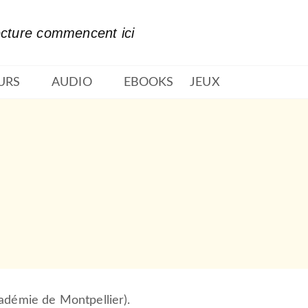
PIED DE PAGE
ecture commencent ici
URS
AUDIO
EBOOKS
JEUX
adémie de Montpellier).