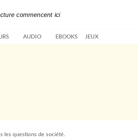
PIED DE PAGE
ecture commencent ici
URS
AUDIO
EBOOKS
JEUX
ns les questions de société.