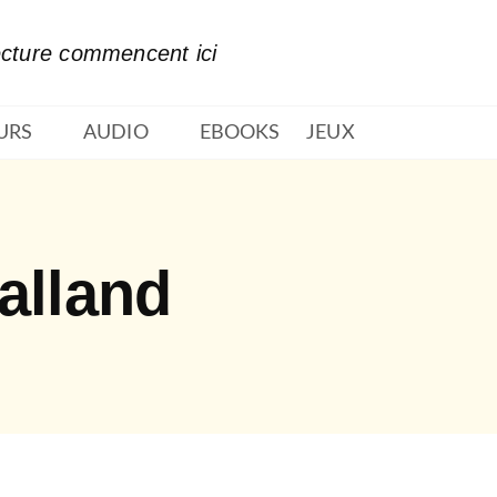
PIED DE PAGE
ecture commencent ici
URS
AUDIO
EBOOKS
JEUX
alland