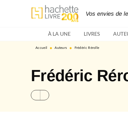
MENU
RECHERCHE
CONTENU
Vos envies de l
À LA UNE
LIVRES
AUTE
•
•
Accueil
Auteurs
Frédéric Rérolle
Frédéric Réro