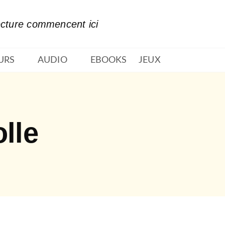
PIED DE PAGE
ecture commencent ici
URS
AUDIO
EBOOKS
JEUX
lle