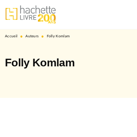
MENU
RECHERCHE
CONTENU
PIED DE PAGE
•
•
Accueil
Auteurs
Folly Komlam
Folly Komlam