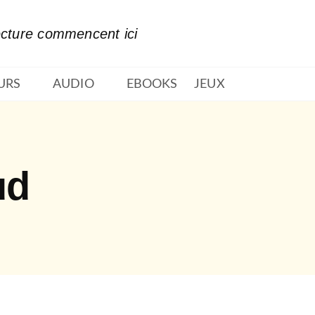
PIED DE PAGE
ecture commencent ici
URS
AUDIO
EBOOKS
JEUX
ud