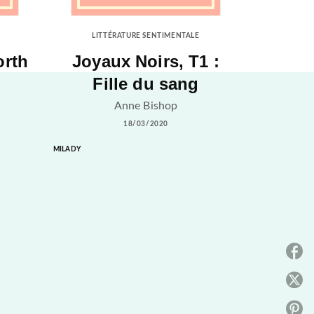
LITTÉRATURE SENTIMENTALE
orth
Joyaux Noirs, T1 :
Fille du sang
Anne Bishop
18/03/2020
MILADY
P
P
P