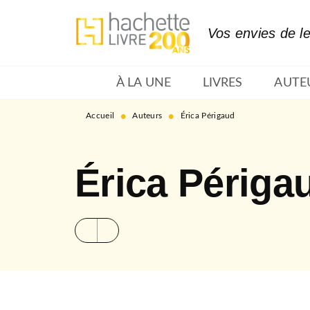
MENU
RECHERCHE
CONTENU
Vos envies de l
À LA UNE
LIVRES
AUTE
•
•
Accueil
Auteurs
Érica Périgaud
Érica Périga