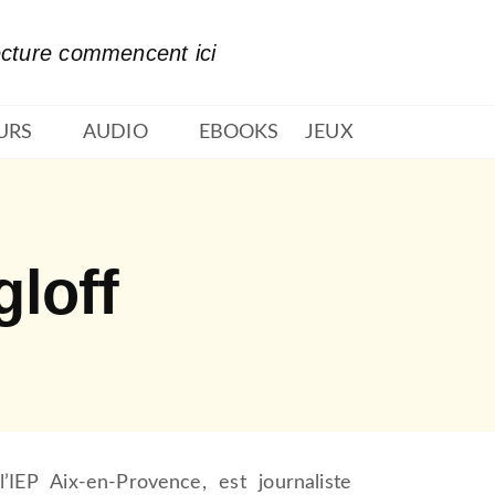
PIED DE PAGE
ecture commencent ici
URS
AUDIO
EBOOKS
JEUX
loff
IEP Aix-en-Provence, est journaliste