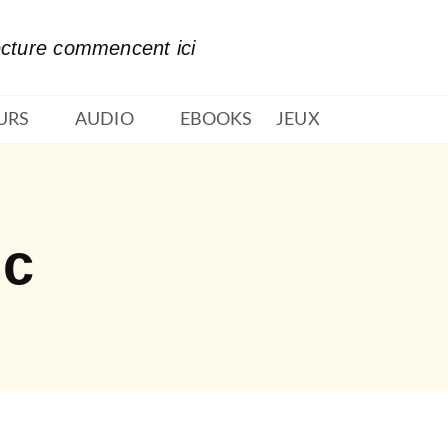
PIED DE PAGE
ecture commencent ici
URS
AUDIO
EBOOKS
JEUX
ic