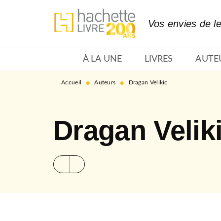
MENU
RECHERCHE
CONTENU
Vos envies de l
À LA UNE
LIVRES
AUTE
•
•
Accueil
Auteurs
Dragan Velikic
Dragan Velik