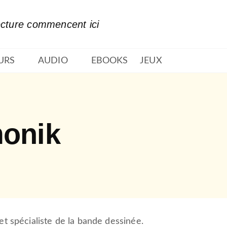
PIED DE PAGE
ecture commencent ici
URS
AUDIO
EBOOKS
JEUX
monik
et spécialiste de la bande dessinée.