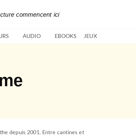
PIED DE PAGE
ecture commencent ici
URS
AUDIO
EBOOKS
JEUX
eme
e depuis 2001. Entre cantines et