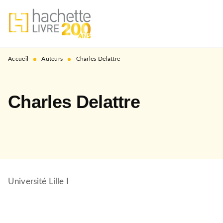
MENU
RECHERCHE
CONTENU
PIED DE PAGE
•
•
Accueil
Auteurs
Charles Delattre
Charles Delattre
Université Lille I