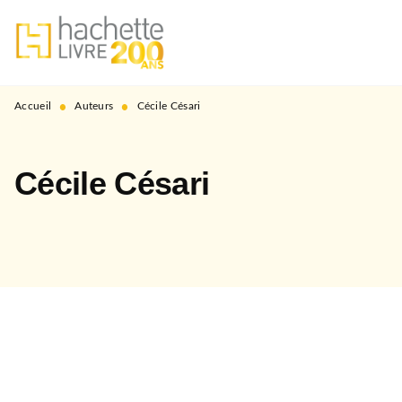
MENU
RECHERCHE
CONTENU
PIED DE PAGE
•
•
Accueil
Auteurs
Cécile Césari
Cécile Césari