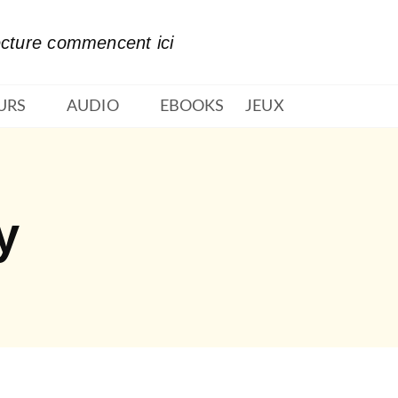
PIED DE PAGE
ecture commencent ici
URS
AUDIO
EBOOKS
JEUX
y