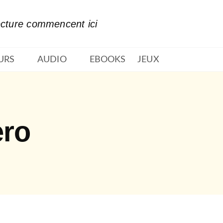
PIED DE PAGE
ecture commencent ici
URS
AUDIO
EBOOKS
JEUX
ero