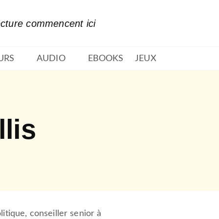
PIED DE PAGE
ecture commencent ici
URS
AUDIO
EBOOKS
JEUX
lis
itique, conseiller senior à