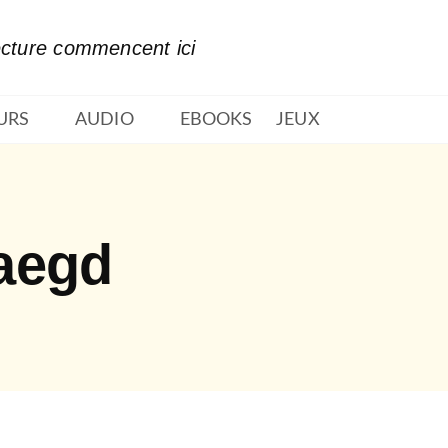
PIED DE PAGE
ecture commencent ici
URS
AUDIO
EBOOKS
JEUX
aegd