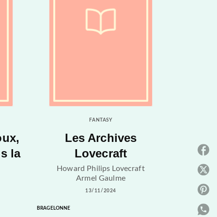
FANTASY
oux,
Les Archives
s la
Lovecraft
P
Howard Philips Lovecraft
P
Armel Gaulme
P
13/11/2024
BRAGELONNE
P