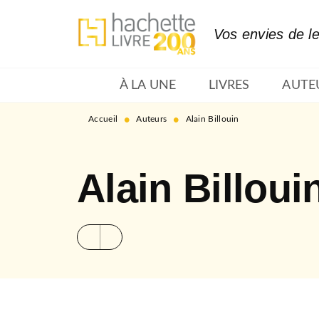
MENU
RECHERCHE
CONTENU
Vos envies de l
À LA UNE
LIVRES
AUTE
•
•
Accueil
Auteurs
Alain Billouin
Alain Billoui