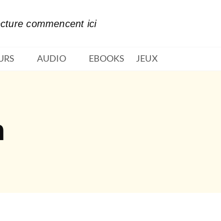
PIED DE PAGE
ecture commencent ici
URS
AUDIO
EBOOKS
JEUX
n