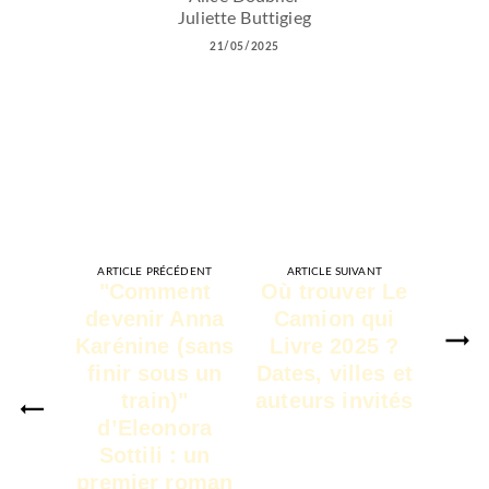
Juliette Buttigieg
21/05/2025
ARTICLE PRÉCÉDENT
ARTICLE SUIVANT
"Comment
Où trouver Le
devenir Anna
Camion qui
Karénine (sans
Livre 2025 ?
finir sous un
Dates, villes et
train)"
auteurs invités
d’Eleonora
Sottili : un
premier roman