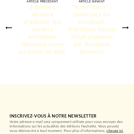
ARTICLE PRÉCÉDENT
ARTICLE SUIVANT
3 bonnes
"Nos Futurs" :
raisons
participez au
d'acheter les
concours
carnets
d'écriture Young
solidaires
Adult organisé
Hachette Livre
par Hachette
au profit de BSF
Romans
INSCRIVEZ-VOUS À NOTRE NEWSLETTER
Votre adresse e-mail sera uniquement utilisée pour vous envoyer des
informations sur les actualités des éditions Hachette. Vous pouvez
vous désinscrire à tout moment. Pour plus d’informations,
cliquez ici
.