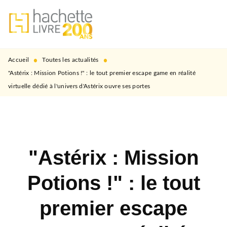
MENU
RECHERCHE
CONTENU
PIED DE PAGE
•
•
Accueil
Toutes les actualités
"Astérix : Mission Potions !" : le tout premier escape game en réalité
virtuelle dédié à l'univers d'Astérix ouvre ses portes
"Astérix : Mission
Potions !" : le tout
premier escape