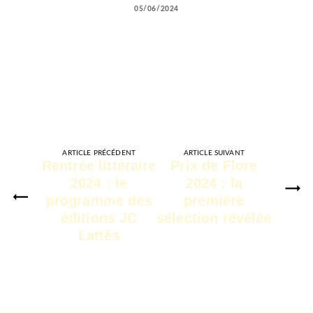
05/06/2024
ARTICLE PRÉCÉDENT
ARTICLE SUIVANT
Rentrée littéraire
Prix de Flore
2024 : le
2024 : la
programme des
première
éditions JC
sélection révélée
Lattès