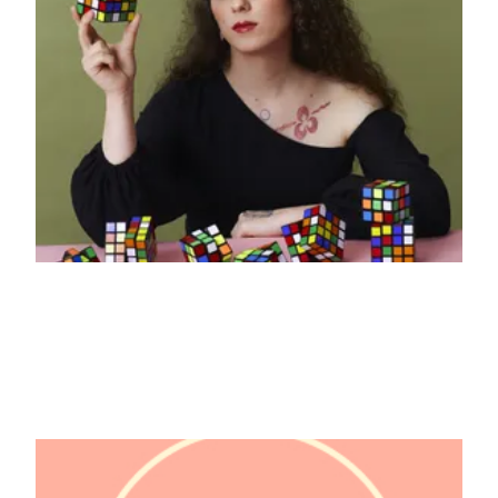
Lexie "agressively_trans"