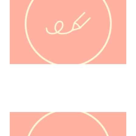
Farid al-din 'Attâr