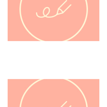
@hamstouille_bambin