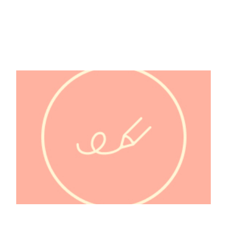
@autourdusucre