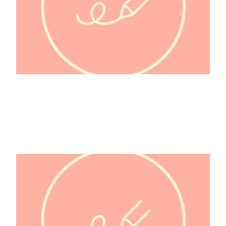
@Hamstouille_bébé