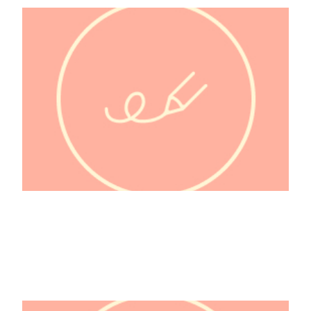
@capucinegoalard
@casseroleetchocolat