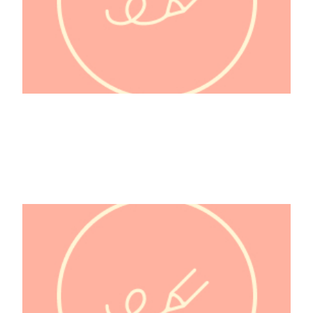
Diderot Denis 1713-1784