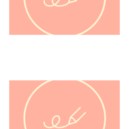
@hulk_wayne