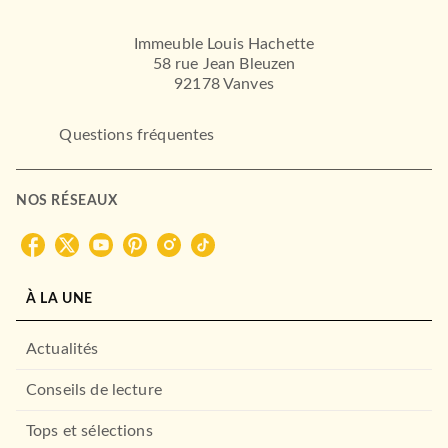
Immeuble Louis Hachette
58 rue Jean Bleuzen
92178 Vanves
Questions fréquentes
NOS RÉSEAUX
FANTASY
Twisted Tale - La
Complainte de Sally (éditi…
Mari Mancusi
05/03/2025
À LA UNE
HACHETTE HEROES
Actualités
Conseils de lecture
Tops et sélections