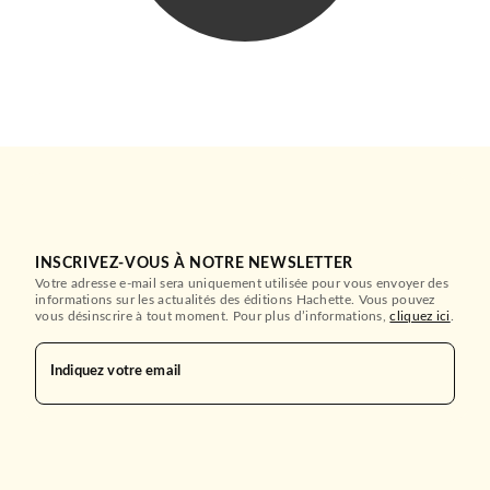
ADOS
Grimoire Villains
Serena Valentino
25/10/2023
HACHETTE HEROES
INSCRIVEZ-VOUS À NOTRE NEWSLETTER
Votre adresse e-mail sera uniquement utilisée pour vous envoyer des
informations sur les actualités des éditions Hachette. Vous pouvez
vous désinscrire à tout moment. Pour plus d’informations,
cliquez ici
.
FANTASY
Indiquez votre email
Grimoire Twisted Tale
Liz Braswell
Jen Calonita
16/10/2024
HACHETTE HEROES