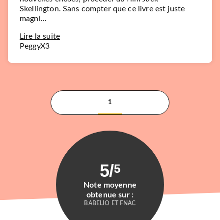
Skellington. Sans compter que ce livre est juste
magni...
Lire la suite
PeggyX3
1
5
/
5
Note moyenne
obtenue sur :
BABELIO ET FNAC