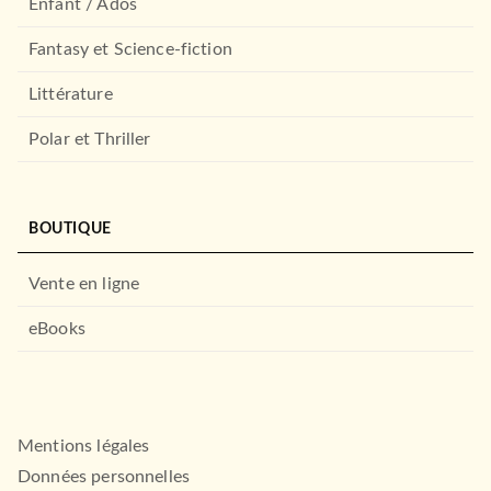
Enfant / Ados
04/10/2023
HACHETTE HEROES
Fantasy et Science-fiction
Littérature
À PARAÎTRE
Polar et Thriller
BOUTIQUE
Vente en ligne
CUISINE
Les recettes de Disneyland®
eBooks
Paris
ALBUMS ET ILLUSTRÉS (3-6 ANS)
Leslie Winandy
Minecraft, Tome 04 -
10/09/2025
L'étranger
Mojang
HACHETTE HEROES
28/10/2026
Mentions légales
HACHETTE JEUNESSE
À PARAÎTRE
Données personnelles