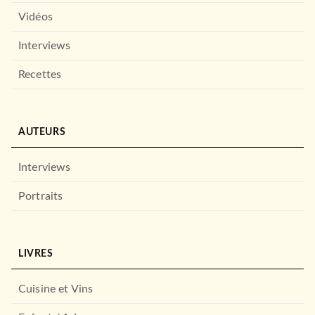
Vidéos
Interviews
ROMANS ET NOUVELLES DE GENRE
Contes & Légendes - Grimm
Recettes
Frères Grimm
23/10/2024
HACHETTE HEROES
AUTEURS
Interviews
Portraits
LIVRES
ADOS
Cuisine et Vins
L'étrange noël de Mr Jack
Megan Shepherd